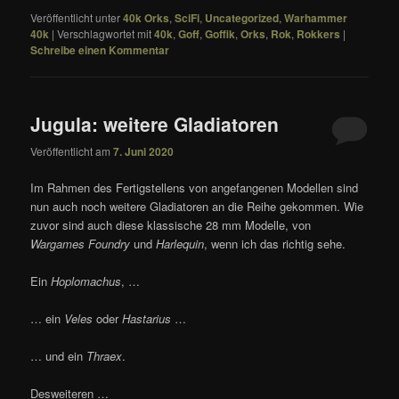
Veröffentlicht unter
40k Orks
,
SciFi
,
Uncategorized
,
Warhammer
40k
|
Verschlagwortet mit
40k
,
Goff
,
Goffik
,
Orks
,
Rok
,
Rokkers
|
Schreibe einen Kommentar
Jugula: weitere Gladiatoren
Veröffentlicht am
7. Juni 2020
Im Rahmen des Fertigstellens von angefangenen Modellen sind
nun auch noch weitere Gladiatoren an die Reihe gekommen. Wie
zuvor sind auch diese klassische 28 mm Modelle, von
Wargames Foundry
und
Harlequin
, wenn ich das richtig sehe.
Ein
Hoplomachus
, …
… ein
Veles
oder
Hastarius
…
… und ein
Thraex
.
Desweiteren …