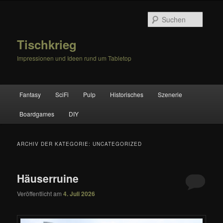
Zum
Zum
primären
sekundären
Suche
Inhalt
Inhalt
springen
springen
Tischkrieg
Impressionen und Ideen rund um Tabletop
Hauptmenü
Fantasy
SciFi
Pulp
Historisches
Szenerie
Boardgames
DIY
ARCHIV DER KATEGORIE:
UNCATEGORIZED
Häuserruine
Veröffentlicht am
4. Juli 2026