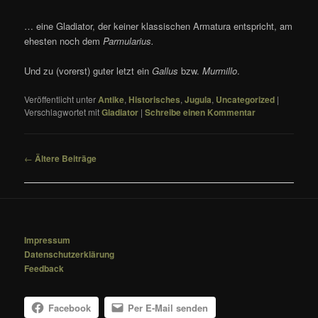
… eine Gladiator, der keiner klassischen Armatura entspricht, am
ehesten noch dem
Parmularius.
Und zu (vorerst) guter letzt ein
Gallus
bzw.
Murmillo
.
Veröffentlicht unter
Antike
,
Historisches
,
Jugula
,
Uncategorized
|
Verschlagwortet mit
Gladiator
|
Schreibe einen Kommentar
Beitragsnavigation
←
Ältere Beiträge
Impressum
Datenschutzerklärung
Feedback
Facebook
Per E-Mail senden