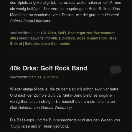
des Spiels angekündigt ist, hat es das weitermalen an der Armee
ein wenig beflügelt. Der vormals angefangene Boss Snikrot. Das
Modell hat so wunderbar viele Details, wie die gute alte
Univeral
Soldier-
Ohren-Halskette …
Veröffentlicht unter
40k Orks
,
SciFi
,
Uncategorized
,
Warhammer
40k
|
Verschlagwortet mit
40k
,
Bloodaxe
,
Boss
,
Kommando
,
Orks
,
Snikrot
|
Schreibe einen Kommentar
40k Orks: Goff Rock Band
Veröffentlicht am
11. Juni 2020
Wieder einige Modelle, die zu bemalen ich schon ewig vor hatte.
Und nach der Zombie Survival Metal-Band bleibt es sogar ein
wenig thematisch straight. Es handelt sich um die tollen alten
Goff Rokkers
von
Games Workshop
.
Die Base-tops und die Bühnenmonitore sind aus den Weiten von
Thingiverse
und in Resin gedruckt.