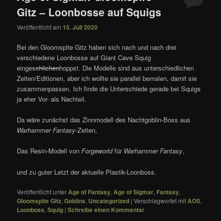
Gitz – Loonbosse auf Squigs
Veröffentlicht am
15. Juli 2020
Bei den Gloomspite Gitz haben sich nach und nach drei
verschiedene Loonbosse auf Giant Cave Squig
einges
chlichen
hoppst. Die Modelle sind aus unterschiedlichen
Zeiten/Editionen, aber ich wollte sie parallel bemalen, damit sie
zusammenpassen. Ich finde die Unterschiede gerade bei Squigs
ja eher Vor- als Nachteil.
Da wäre zunächst das Zinnmodell des Nachtgoblin-Boss aus
Warhammer Fantasy
-Zeiten,
Das Resin-Modell von
Forgeworld
für
Warhammer Fantasy
,
und zu guter Letzt der aktuelle Plastik-Loonboss.
Veröffentlicht unter
Age of Fantasy
,
Age of Sigmar
,
Fantasy
,
Gloomspite Gitz
,
Goblins
,
Uncategorized
|
Verschlagwortet mit
AOS
,
Loonboss
,
Squig
|
Schreibe einen Kommentar