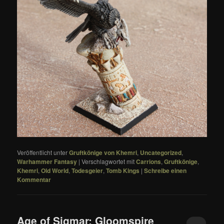
Veröffentlicht unter
Gruftkönige von Khemri
,
Uncategorized
,
Warhammer Fantasy
|
Verschlagwortet mit
Carrions
,
Gruftkönige
,
Khemri
,
Old World
,
Todesgeier
,
Tomb Kings
|
Schreibe einen
Kommentar
Age of Sigmar: Gloomspire