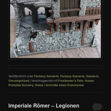
Veröffentlicht unter
Fantasy Szenerie
,
Fantasy Szenerie
,
Szenerie
,
Uncategorized
|
Verschlagwortet mit
Freebooter's Fate
,
House
,
Printable Scenery
,
Ruine
|
Schreibe einen Kommentar
Imperiale Römer – Legionen