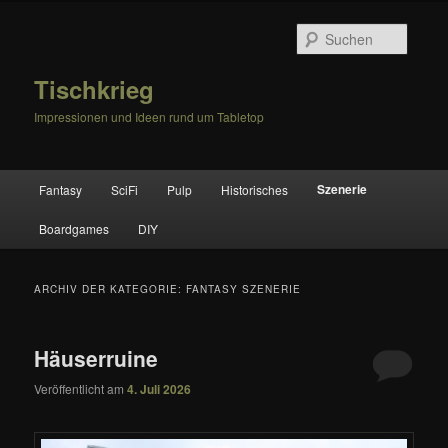
Zum
Zum
primären
sekundären
Suche
Inhalt
Inhalt
springen
springen
Tischkrieg
Impressionen und Ideen rund um Tabletop
Hauptmenü
Szenerie
Fantasy
SciFi
Pulp
Historisches
Boardgames
DIY
ARCHIV DER KATEGORIE:
FANTASY SZENERIE
Häuserruine
Veröffentlicht am
4. Juli 2026