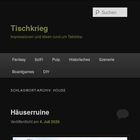
Zum
Zum
primären
sekundären
Suche
Inhalt
Inhalt
springen
springen
Tischkrieg
Impressionen und Ideen rund um Tabletop
Hauptmenü
Fantasy
SciFi
Pulp
Historisches
Szenerie
Boardgames
DIY
SCHLAGWORT-ARCHIV:
HOUSE
Häuserruine
Veröffentlicht am
4. Juli 2026