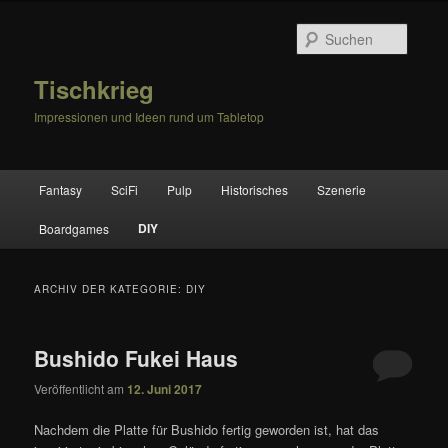
Zum
Zum
primären
sekundären
Suche
Inhalt
Inhalt
springen
springen
Tischkrieg
Impressionen und Ideen rund um Tabletop
Hauptmenü
Fantasy
SciFi
Pulp
Historisches
Szenerie
DIY
Boardgames
ARCHIV DER KATEGORIE:
DIY
Bushido Fukei Haus
Veröffentlicht am
12. Juni 2017
Nachdem die Platte für Bushido fertig geworden ist, hat das