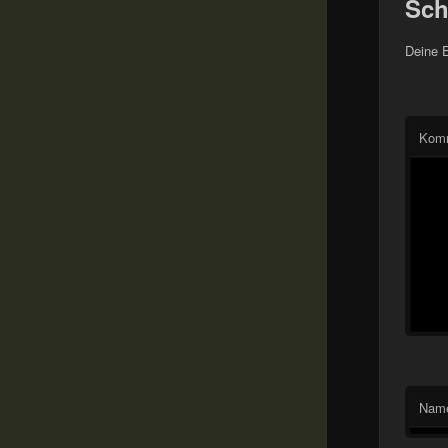
Sch
Deine E
Kom
Nam