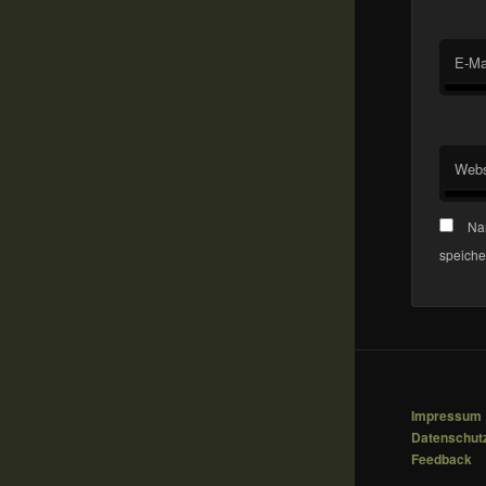
E-Ma
Webs
Na
speiche
Impressum
Datenschut
Feedback