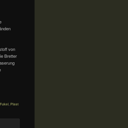
e
Wänden
toff von
e Bretter
maserung
e
Fukei
,
Plast