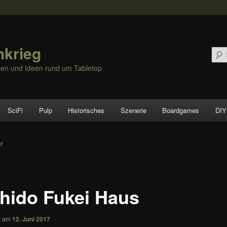
hkrieg
nen und Ideen rund um Tabletop
SciFi
Pulp
Historisches
Szenerie
Boardgames
DIY
vigation
er
hido Fukei Haus
ht am
12. Juni 2017