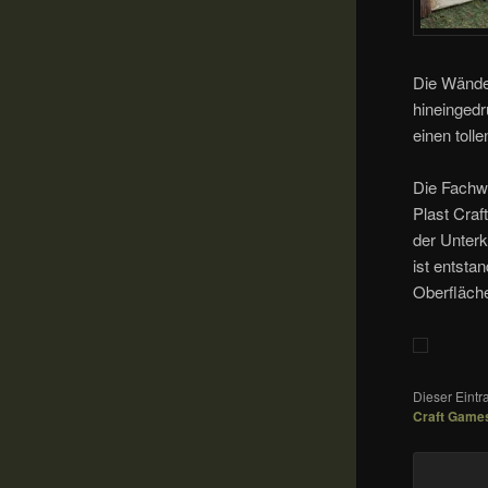
Die Wände
hineingedr
einen toll
Die Fachw
Plast Craf
der Unterk
ist entst
Oberfläch
Dieser Eint
Craft Game