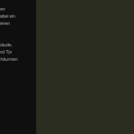
hen
abei ein
einen
ebäude,
nd Tür
schäumten