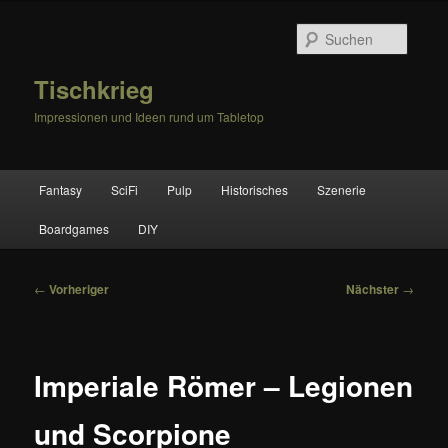
Zum
primären
Suche
Inhalt
springen
Tischkrieg
Impressionen und Ideen rund um Tabletop
Hauptmenü
Fantasy
SciFi
Pulp
Historisches
Szenerie
Boardgames
DIY
Beitragsnavigation
←
Vorheriger
Nächster
→
Imperiale Römer – Legionen
und Scorpione