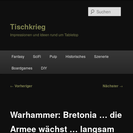
Zum
primären
Suche
Inhalt
springen
Tischkrieg
Impressionen und Ideen rund um Tabletop
Hauptmenü
Fantasy
SciFi
Pulp
Historisches
Szenerie
Boardgames
DIY
Beitragsnavigation
←
Vorheriger
Nächster
→
Warhammer: Bretonia … die
Armee wächst … langsam