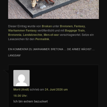
Dieser Eintrag wurde von
Brakan
unter
Bretonen
,
Fantasy
,
Warhammer Fantasy
veröffentlicht und mit
Baggage Train
,
Bretonnia
,
Landsknechte
,
Men-of-war
verschlagwortet. Setze ein
Lesezeichen für den
Permalink
.
EIN KOMMENTAR ZU „
WARHAMMER: BRETONIA … DIE ARMEE WÄCHST …
LANGSAM
“
Morti (Andi)
schrieb
am
24. Juni 2026 um
16:36 Uhr
:
Ich bin extrem bezuckert