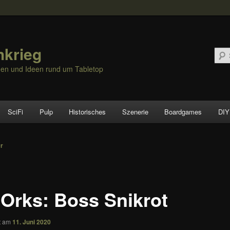
hkrieg
nen und Ideen rund um Tabletop
SciFi
Pulp
Historisches
Szenerie
Boardgames
DIY
vigation
er
 Orks: Boss Snikrot
ht am
11. Juni 2020