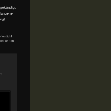
ngekündigt
efangene
ral
ffentlicht
en für den
rt