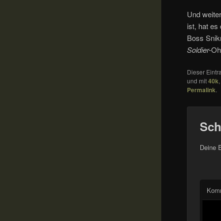
Und weiter
ist, hat e
Boss Snikr
Soldier-
Oh
Dieser Eint
und mit
40k
Permalink
.
Sch
Deine E
Kom