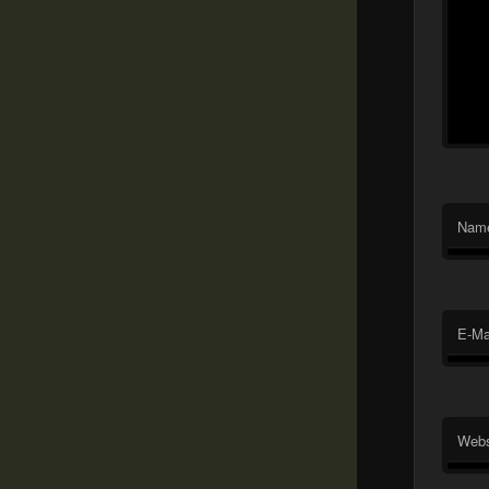
Nam
E-Ma
Webs