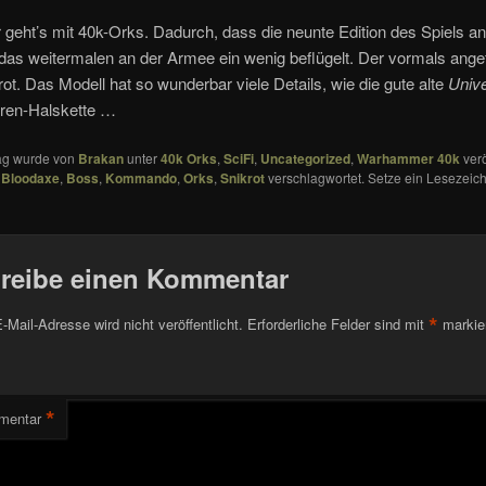
 geht’s mit 40k-Orks. Dadurch, dass die neunte Edition des Spiels a
s das weitermalen an der Armee ein wenig beflügelt. Der vormals ang
ot. Das Modell hat so wunderbar viele Details, wie die gute alte
Unive
ren-Halskette …
rag wurde von
Brakan
unter
40k Orks
,
SciFi
,
Uncategorized
,
Warhammer 40k
verö
,
Bloodaxe
,
Boss
,
Kommando
,
Orks
,
Snikrot
verschlagwortet. Setze ein Lesezeich
reibe einen Kommentar
*
-Mail-Adresse wird nicht veröffentlicht.
Erforderliche Felder sind mit
markie
*
mentar