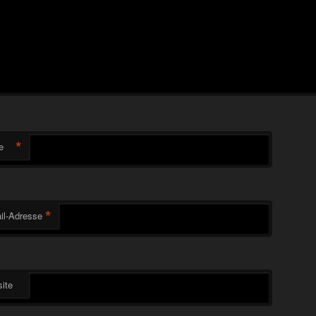
*
e
*
il-Adresse
ite