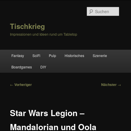
Zum
primären
Suche
Inhalt
springen
Tischkrieg
Impressionen und Ideen rund um Tabletop
Hauptmenü
Fantasy
SciFi
Pulp
Historisches
Szenerie
Boardgames
DIY
Beitragsnavigation
←
Vorheriger
Nächster
→
Star Wars Legion –
Mandalorian und Oola