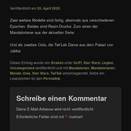
Veröffentlicht am
20. April 2020
Zwei weitere Modelle sind fertig, abermals aus verschiedenen
Epochen. Beides sind Resin-Drucke. Zum einen der
Mandalorianer aus der aktuellen Serie:
Und als zweites Oola, die Twi’Lek Dame aus dem Palast von
Jabba:
Dieser Eintrag wurde von
Brakan
unter
SciFi
,
Star Wars: Legion
,
Uncategorized
veröffentlicht und mit
Mandalorian
,
Mandalorianer
,
Mando
,
Oola
,
Star Wars
,
Twi'lek
verschlagwortet. Setze ein
Lesezeichen für den
Permalink
.
Schreibe einen Kommentar
Deine E-Mail-Adresse wird nicht veröffentlicht.
*
Erforderliche Felder sind mit
markiert