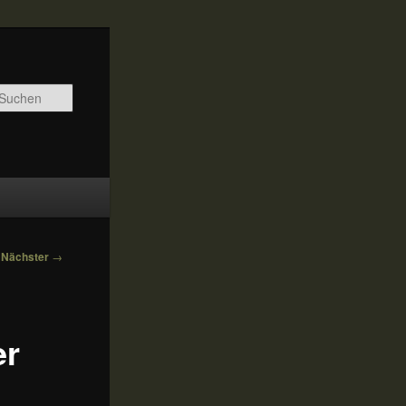
Suchen
Nächster
→
er