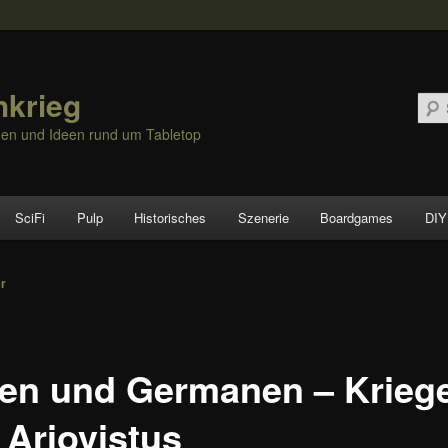
hkrieg
nen und Ideen rund um Tabletop
SciFi
Pulp
Historisches
Szenerie
Boardgames
DIY
vigation
er
ten und Germanen – Krieg
 Ariovistus