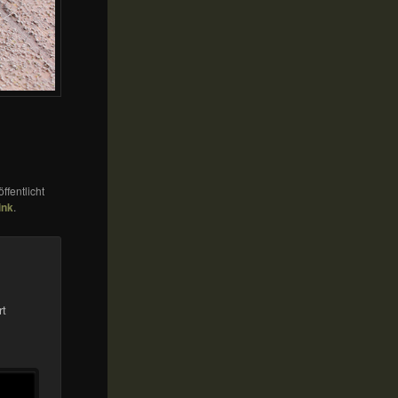
ffentlicht
ink
.
rt