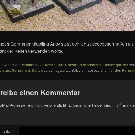
noch Germanenhäuptling Ariovistus, den ich zugegebenermaßen als
t der Kelten verwenden wollte.
rag wurde von
Brakan
unter
Antike
,
Hail Caesar
,
Historisches
,
Uncategorized
verö
vistus
,
Germanen
,
Kelten
verschlagwortet. Setze ein Lesezeichen für den
Permal
reibe einen Kommentar
*
-Mail-Adresse wird nicht veröffentlicht.
Erforderliche Felder sind mit
markie
*
mentar