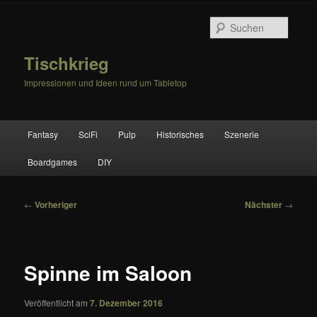
Zum
primären
Suche
Inhalt
springen
Tischkrieg
Impressionen und Ideen rund um Tabletop
Hauptmenü
Fantasy
SciFi
Pulp
Historisches
Szenerie
Boardgames
DIY
Beitragsnavigation
←
Vorheriger
Nächster
→
Spinne im Saloon
Veröffentlicht am
7. Dezember 2016