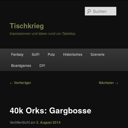
Zum
primären
Suche
Inhalt
springen
Tischkrieg
Impressionen und Ideen rund um Tabletop
Hauptmenü
Fantasy
SciFi
Pulp
Historisches
Szenerie
Boardgames
DIY
Beitragsnavigation
←
Vorheriger
Nächster
→
40k Orks: Gargbosse
Veröffentlicht am
3. August 2014