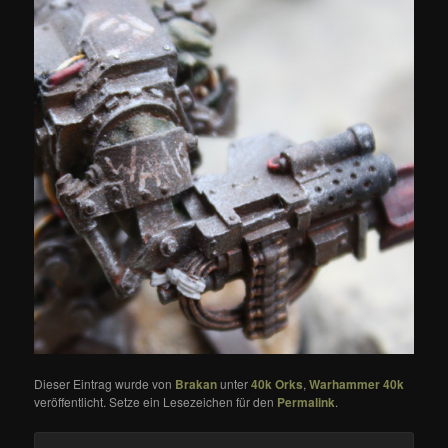
Dieser Eintrag wurde von
Brakan
unter
40k Orks
,
Warhammer 40k
veröffentlicht. Setze ein Lesezeichen für den
Permalink
.