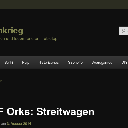
hkrieg
nen und Ideen rund um Tabletop
SciFi
Pulp
Historisches
Szenerie
Boardgames
DIY
vigation
er
 Orks: Streitwagen
ht am
3. August 2014