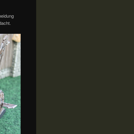
heidung
dacht.