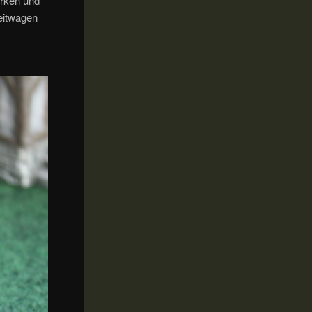
irken und
reitwagen