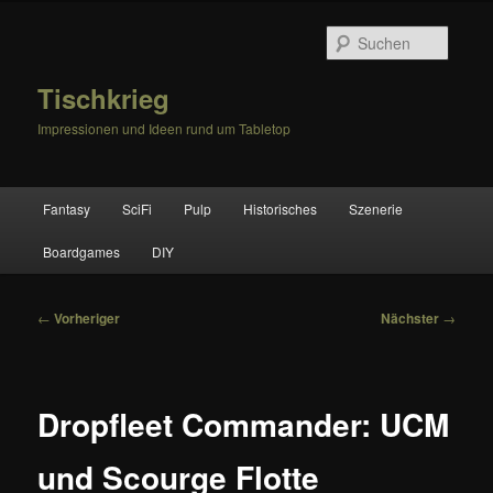
Zum
primären
Suche
Inhalt
springen
Tischkrieg
Impressionen und Ideen rund um Tabletop
Hauptmenü
Fantasy
SciFi
Pulp
Historisches
Szenerie
Boardgames
DIY
Beitragsnavigation
←
Vorheriger
Nächster
→
Dropfleet Commander: UCM
und Scourge Flotte