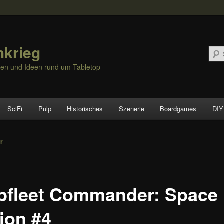
hkrieg
nen und Ideen rund um Tabletop
SciFi
Pulp
Historisches
Szenerie
Boardgames
DIY
vigation
er
pfleet Commander: Space
tion #4