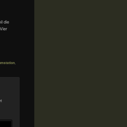
il die
Vier
mstation
,
rt