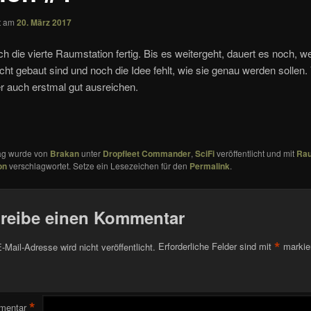
ht am
20. März 2017
ch die vierte Raumstation fertig. Bis es weitergeht, dauert es noch, we
cht gebaut sind und noch die Idee fehlt, wie sie genau werden sollen. 
er auch erstmal gut ausreichen.
rag wurde von
Brakan
unter
Dropfleet Commander
,
SciFi
veröffentlicht und mit
Rau
on
verschlagwortet. Setze ein Lesezeichen für den
Permalink
.
reibe einen Kommentar
*
-Mail-Adresse wird nicht veröffentlicht.
Erforderliche Felder sind mit
markie
*
mentar