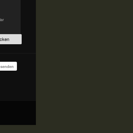
tar
 senden