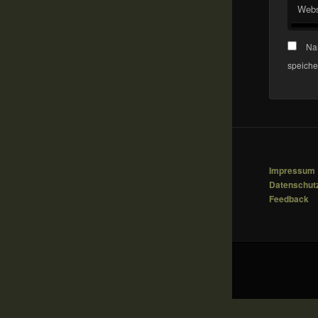
Webs
Na
speiche
Impressum
Datenschut
Feedback