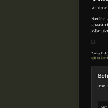
Veröffentlic
Nun ist au
anderen ni
sollten ab
Dieser Eint
Space Stati
Sch
Deine E
Kom