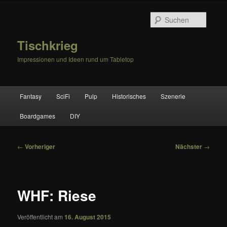
Zum
primären
Suche
Inhalt
springen
Tischkrieg
Impressionen und Ideen rund um Tabletop
Hauptmenü
Fantasy
SciFi
Pulp
Historisches
Szenerie
Boardgames
DIY
Beitragsnavigation
←
Vorheriger
Nächster
→
WHF: Riese
Veröffentlicht am
16. August 2015