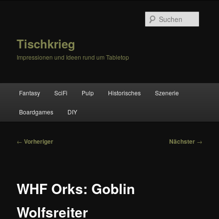
Zum
primären
Suche
Inhalt
springen
Tischkrieg
Impressionen und Ideen rund um Tabletop
Hauptmenü
Fantasy
SciFi
Pulp
Historisches
Szenerie
Boardgames
DIY
Beitragsnavigation
←
Vorheriger
Nächster
→
WHF Orks: Goblin
Wolfsreiter