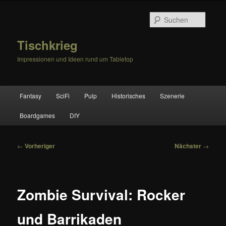
Zum
primären
Suche
Inhalt
springen
Tischkrieg
Impressionen und Ideen rund um Tabletop
Hauptmenü
Fantasy
SciFi
Pulp
Historisches
Szenerie
Boardgames
DIY
Beitragsnavigation
←
Vorheriger
Nächster
→
Zombie Survival: Rocker
und Barrikaden