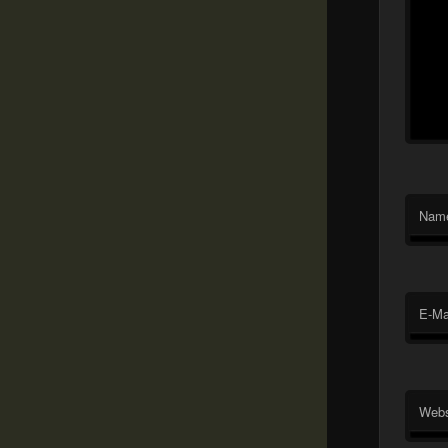
Nam
E-Ma
Webs