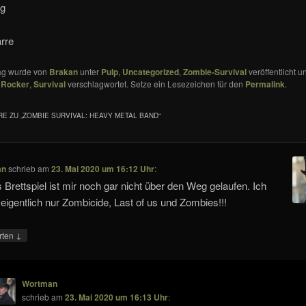
ug
rre
rag wurde von
Brakan
unter
Pulp
,
Uncategorized
,
Zombie-Survival
veröffentlicht u
,
Rocker
,
Survival
verschlagwortet. Setze ein Lesezeichen für den
Permalink
.
E ZU „
ZOMBIE SURVIVAL: HEAVY METAL BAND
“
an
schrieb
am
23. Mai 2020 um 16:12 Uhr
:
 Brettspiel ist mir noch gar nicht über den Weg gelaufen. Ich
eigentlich nur Zombicide, Last of us und Zombies!!!
↓
rten
Wortman
schrieb
am
23. Mai 2020 um 16:13 Uhr
: