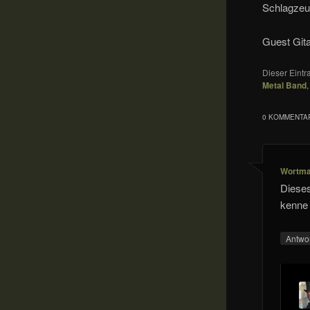
Schlagze
Guest Gita
Dieser Eint
Metal Band
0 KOMMENTAR
Wortm
Dieses
kenne 
Antwo