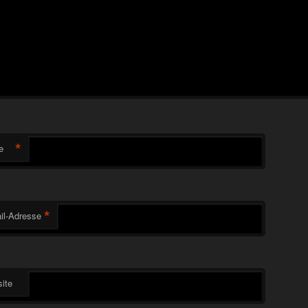
*
e
*
il-Adresse
ite