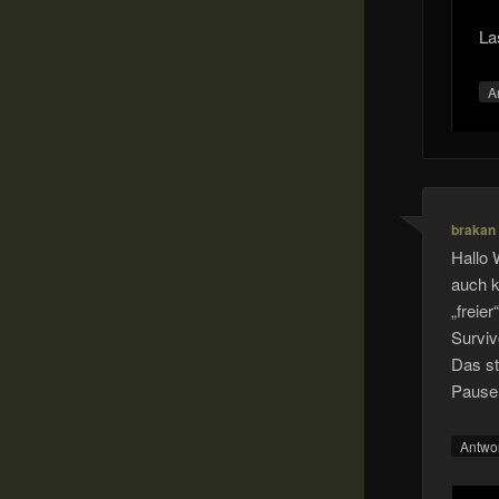
La
A
brakan
Hallo 
auch k
„freie
Surviv
Das st
Pause 
Antwo