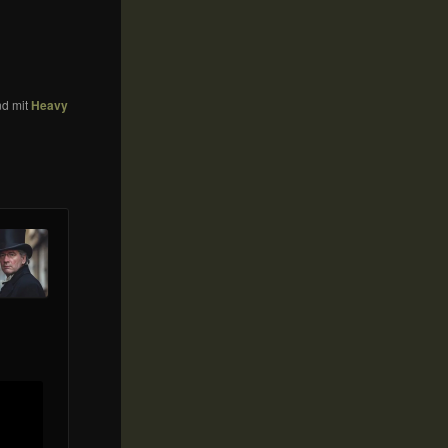
nd mit
Heavy