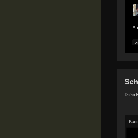
Ah
A
Sch
Deine E
Kom