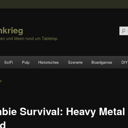
hkrieg
nen und Ideen rund um Tabletop
SciFi
Pulp
Historisches
Szenerie
Boardgames
DIY
vigation
er
bie Survival: Heavy Metal
d