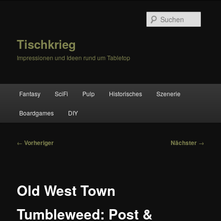
Zum
primären
Suche
Inhalt
springen
Tischkrieg
Impressionen und Ideen rund um Tabletop
Hauptmenü
Fantasy
SciFi
Pulp
Historisches
Szenerie
Boardgames
DIY
Beitragsnavigation
←
Vorheriger
Nächster
→
Old West Town
Tumbleweed: Post &