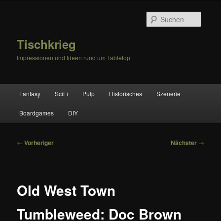
Zum
primären
Suche
Inhalt
springen
Tischkrieg
Impressionen und Ideen rund um Tabletop
Hauptmenü
Fantasy
SciFi
Pulp
Historisches
Szenerie
Boardgames
DIY
Beitragsnavigation
←
Vorheriger
Nächster
→
Old West Town
Tumbleweed: Doc Brown