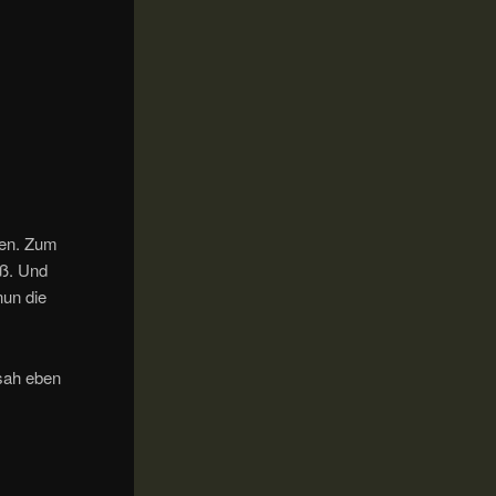
gen. Zum
oß. Und
nun die
 sah eben