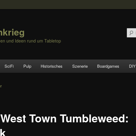
hkrieg
nen und Ideen rund um Tabletop
SciFi
Pulp
Historisches
Szenerie
Boardgames
DIY
vigation
er
 West Town Tumbleweed:
k