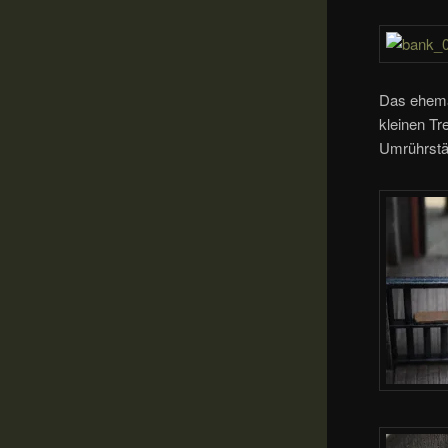
Das ehemal
kleinen T
Umrührstä