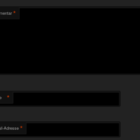
*
mentar
*
e
*
il-Adresse