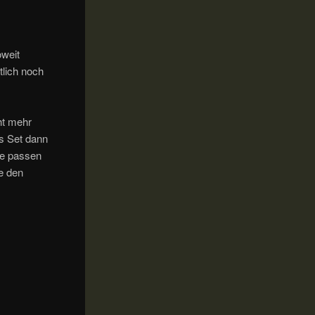
weit
tlich noch
ht mehr
s Set dann
de passen
e den