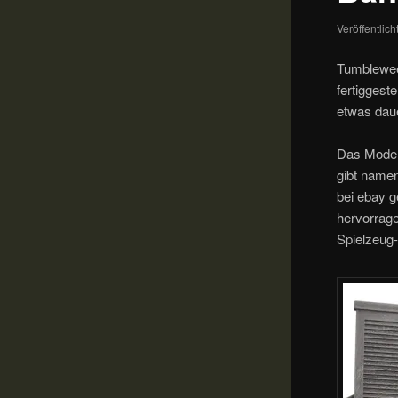
Veröffentlic
Tumblewee
fertiggest
etwas dau
Das Modell
gibt name
bei ebay 
hervorrag
Spielzeug-S