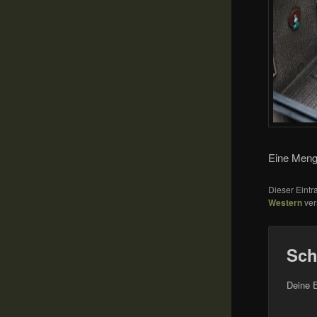
Eine Meng
Dieser Eint
Western
ver
Sch
Deine E