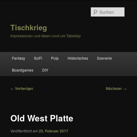
Zum
primären
Suche
Inhalt
springen
Tischkrieg
Impressionen und Ideen rund um Tabletop
Hauptmenü
Fantasy
SciFi
Pulp
Historisches
Szenerie
Boardgames
DIY
Beitragsnavigation
←
Vorheriger
Nächster
→
Old West Platte
Veröffentlicht am
25. Februar 2017