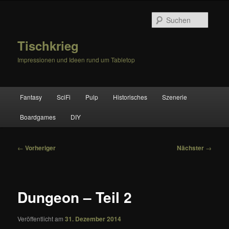
Zum
primären
Suche
Inhalt
springen
Tischkrieg
Impressionen und Ideen rund um Tabletop
Hauptmenü
Fantasy
SciFi
Pulp
Historisches
Szenerie
Boardgames
DIY
Beitragsnavigation
←
Vorheriger
Nächster
→
Dungeon – Teil 2
Veröffentlicht am
31. Dezember 2014