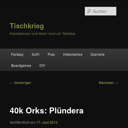
Zum
primären
Suche
Inhalt
springen
Tischkrieg
Impressionen und Ideen rund um Tabletop
Hauptmenü
Fantasy
SciFi
Pulp
Historisches
Szenerie
Boardgames
DIY
Beitragsnavigation
←
Vorheriger
Nächster
→
40k Orks: Plündera
Veröffentlicht am
17. Juni 2013