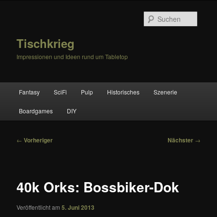
Zum
primären
Suche
Inhalt
springen
Tischkrieg
Impressionen und Ideen rund um Tabletop
Hauptmenü
Fantasy
SciFi
Pulp
Historisches
Szenerie
Boardgames
DIY
Beitragsnavigation
←
Vorheriger
Nächster
→
40k Orks: Bossbiker-Dok
Veröffentlicht am
5. Juni 2013