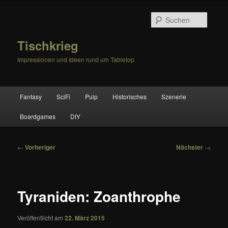
Zum
primären
Suche
Inhalt
springen
Tischkrieg
Impressionen und Ideen rund um Tabletop
Hauptmenü
Fantasy
SciFi
Pulp
Historisches
Szenerie
Boardgames
DIY
Beitragsnavigation
←
Vorheriger
Nächster
→
Tyraniden: Zoanthrophe
Veröffentlicht am
22. März 2015