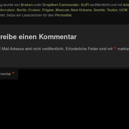
rag wurde von
Brakan
unter
Dropfleet Commander
,
SciFi
veröffentlicht und mit
Atl
tlecruiser
,
Berlin
,
Cruiser
,
Frigate
,
Moscow
,
New Orleans
,
Seattle
,
Toulon
,
UCM
tet. Setze ein Lesezeichen für den
Permalink
.
reibe einen Kommentar
*
-Mail-Adresse wird nicht veröffentlicht.
Erforderliche Felder sind mit
markie
*
mentar