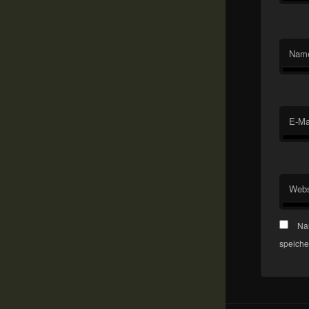
Nam
E-Ma
Webs
Na
speiche