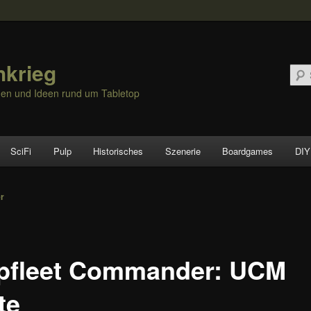
hkrieg
nen und Ideen rund um Tabletop
SciFi
Pulp
Historisches
Szenerie
Boardgames
DIY
vigation
er
pfleet Commander: UCM
te