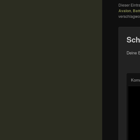
Dieser Eint
Avalon
,
Bat
verschlagwor
Sch
Deine E
Kom