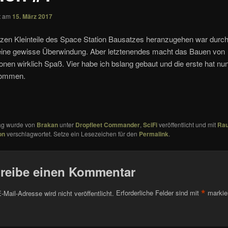
ht am
15. März 2017
zen Kleinteile des Space Station Bausatzes heranzugehen war durch 
eine gewisse Überwindung. Aber letztenendes macht das Bauen von
nen wirklich Spaß. Vier habe ich bslang gebaut und die erste hat nu
kommen.
rag wurde von
Brakan
unter
Dropfleet Commander
,
SciFi
veröffentlicht und mit
Rau
on
verschlagwortet. Setze ein Lesezeichen für den
Permalink
.
reibe einen Kommentar
*
-Mail-Adresse wird nicht veröffentlicht.
Erforderliche Felder sind mit
markie