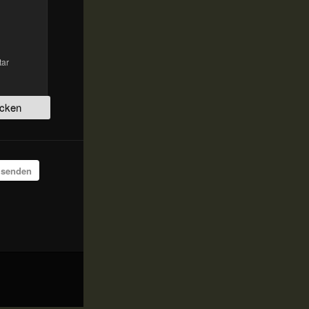
tar
 senden