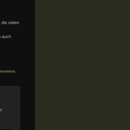
die vielen
n auch
mstation
,
rt