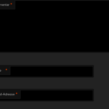
*
mentar
*
e
*
il-Adresse