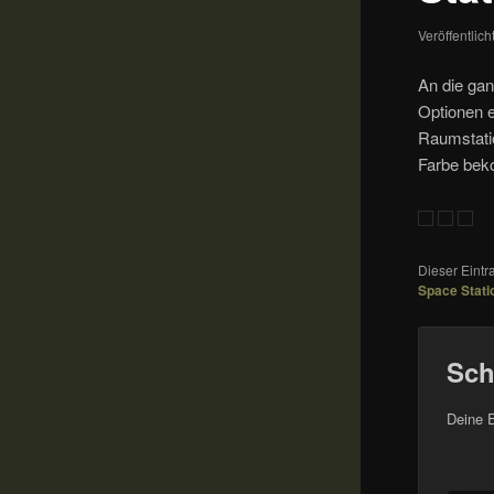
Veröffentlic
An die gan
Optionen 
Raumstatio
Farbe be
Dieser Eint
Space Stati
Sch
Deine E