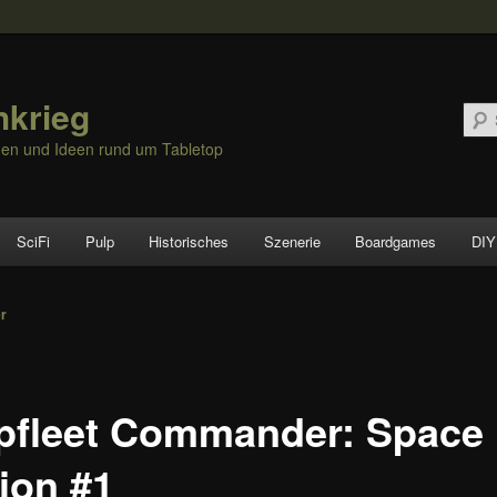
hkrieg
nen und Ideen rund um Tabletop
SciFi
Pulp
Historisches
Szenerie
Boardgames
DIY
vigation
er
pfleet Commander: Space
tion #1