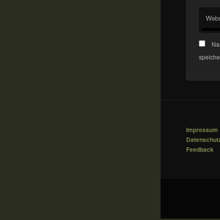
Webs
Na
speiche
Impressum
Datenschut
Feedback