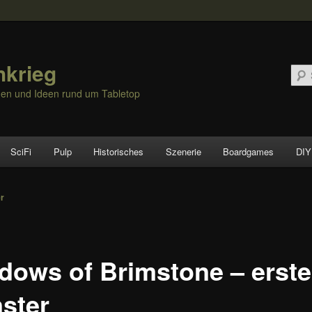
hkrieg
nen und Ideen rund um Tabletop
SciFi
Pulp
Historisches
Szenerie
Boardgames
DIY
vigation
er
dows of Brimstone – erste
ster