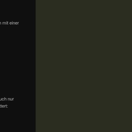
 mit einer
uch nur
tert: