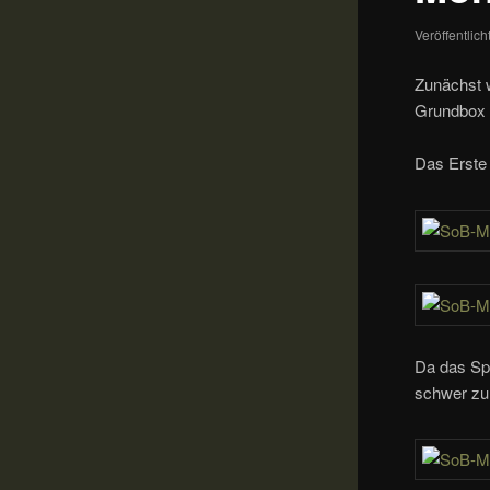
Veröffentlic
Zunächst w
Grundbox 
Das Erste 
Da das Spi
schwer zu 