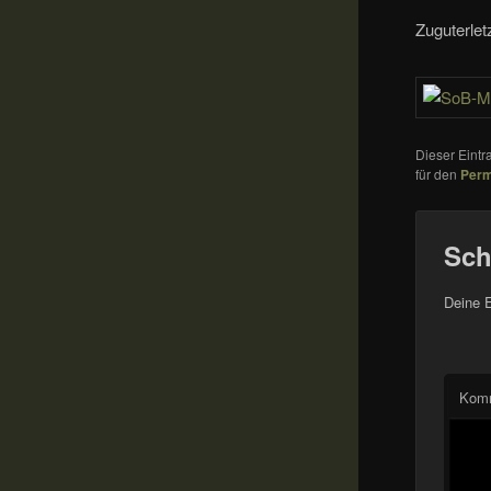
Zuguterletz
Dieser Eint
für den
Perm
Sch
Deine E
Kom