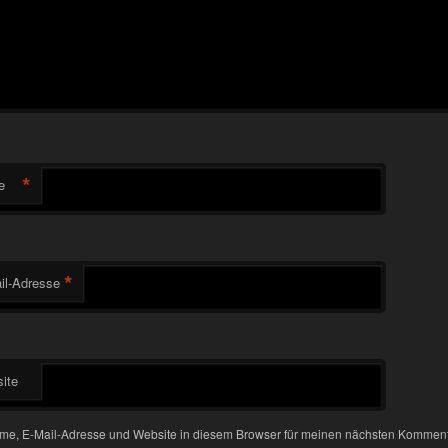
*
e
*
il-Adresse
ite
me, E-Mail-Adresse und Website in diesem Browser für meinen nächsten Kommen