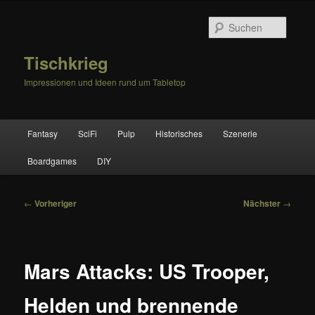
Zum
primären
Suche
Inhalt
springen
Tischkrieg
Impressionen und Ideen rund um Tabletop
Hauptmenü
Fantasy
SciFi
Pulp
Historisches
Szenerie
Boardgames
DIY
Beitragsnavigation
←
Vorheriger
Nächster
→
Mars Attacks: US Trooper,
Helden und brennende