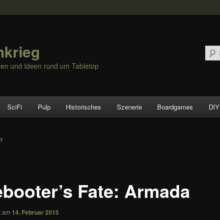
hkrieg
nen und Ideen rund um Tabletop
SciFi
Pulp
Historisches
Szenerie
Boardgames
DIY
vigation
er
ebooter’s Fate: Armada
ht am
14. Februar 2015