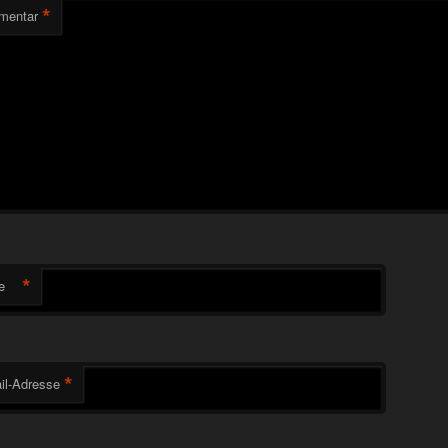
*
mentar
*
e
*
il-Adresse