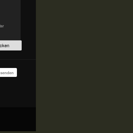
tar
 senden