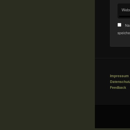
Webs
Na
speiche
Impressum
Datenschut
Feedback