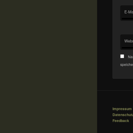
E-Ma
Webs
Na
speiche
Impressum
Datenschut
Feedback