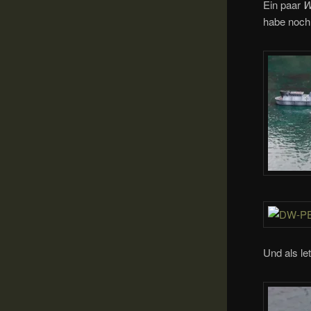
Ein paar
W
habe noch 
Und als l