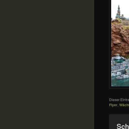
Dieser Eint
Flyer
,
Wäch
Sch