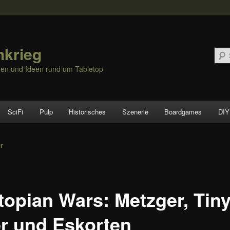
hkrieg
nen und Ideen rund um Tabletop
SciFi
Pulp
Historisches
Szenerie
Boardgames
DIY
vigation
er
topian Wars: Metzger, Tin
er und Eskorten