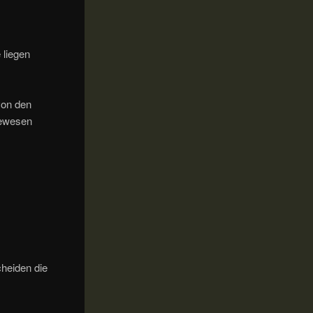
 liegen
von den
gewesen
cheiden die