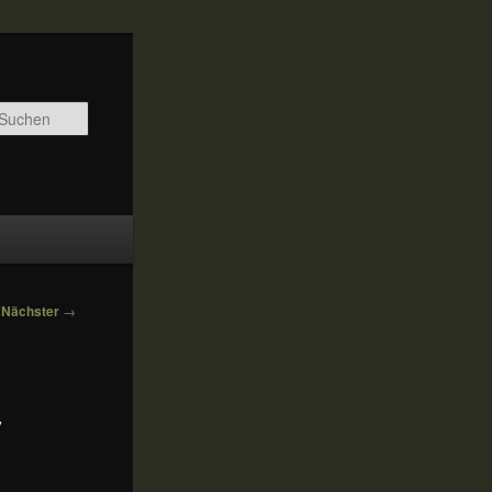
Suchen
Nächster
→
y