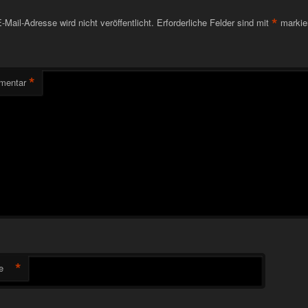
*
-Mail-Adresse wird nicht veröffentlicht.
Erforderliche Felder sind mit
markie
*
mentar
*
e