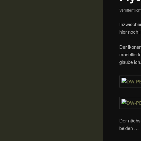
Veröffentlic
Inzwischen
hier noch
Der ikone
modellier
glaube ich
Der näch
beiden …