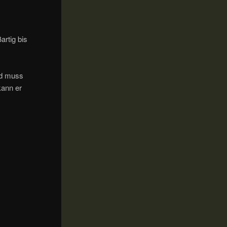
artig bis
nd muss
kann er