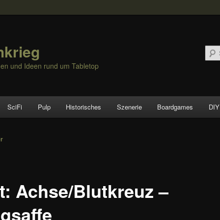
hkrieg
nen und Ideen rund um Tabletop
SciFi
Pulp
Historisches
Szenerie
Boardgames
DIY
vigation
er
t: Achse/Blutkreuz –
egsaffe