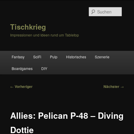
Zum
primären
Suche
Inhalt
springen
Tischkrieg
Impressionen und Ideen rund um Tabletop
Hauptmenü
Fantasy
SciFi
Pulp
Historisches
Szenerie
Boardgames
DIY
Beitragsnavigation
←
Vorheriger
Nächster
→
Allies: Pelican P-48 – Diving
Dottie