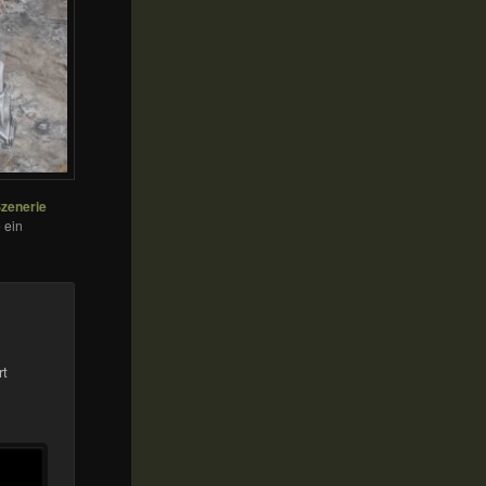
zenerie
 ein
rt