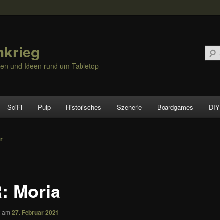
hkrieg
nen und Ideen rund um Tabletop
SciFi
Pulp
Historisches
Szenerie
Boardgames
DIY
vigation
er
: Moria
ht am
27. Februar 2021