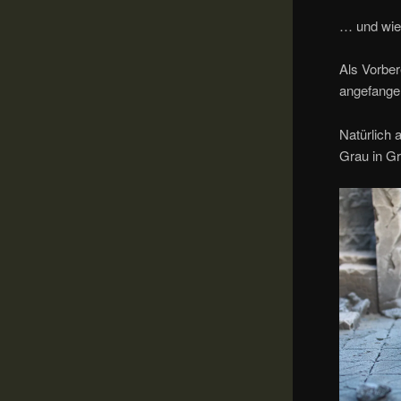
… und wied
Als Vorbe
angefange
Natürlich 
Grau in G