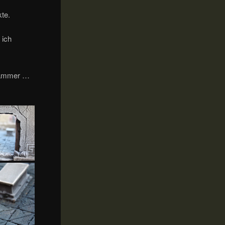
kte.
 ich
bkammer …