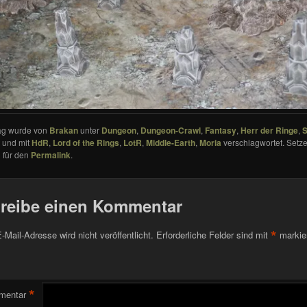
rag wurde von
Brakan
unter
Dungeon
,
Dungeon-Crawl
,
Fantasy
,
Herr der Ringe
,
S
t und mit
HdR
,
Lord of the Rings
,
LotR
,
Middle-Earth
,
Moria
verschlagwortet. Setze
 für den
Permalink
.
reibe einen Kommentar
*
-Mail-Adresse wird nicht veröffentlicht.
Erforderliche Felder sind mit
markie
*
mentar