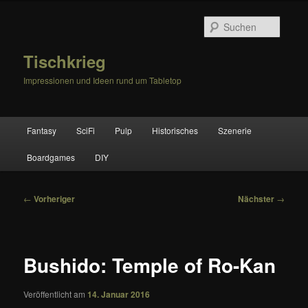
Zum
primären
Suche
Inhalt
springen
Tischkrieg
Impressionen und Ideen rund um Tabletop
Hauptmenü
Fantasy
SciFi
Pulp
Historisches
Szenerie
Boardgames
DIY
Beitragsnavigation
←
Vorheriger
Nächster
→
Bushido: Temple of Ro-Kan
Veröffentlicht am
14. Januar 2016