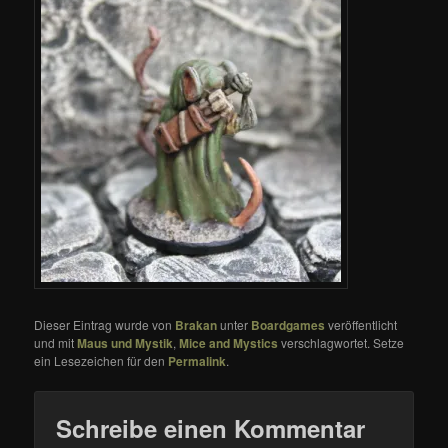
Dieser Eintrag wurde von
Brakan
unter
Boardgames
veröffentlicht
und mit
Maus und Mystik
,
Mice and Mystics
verschlagwortet. Setze
ein Lesezeichen für den
Permalink
.
Schreibe einen Kommentar