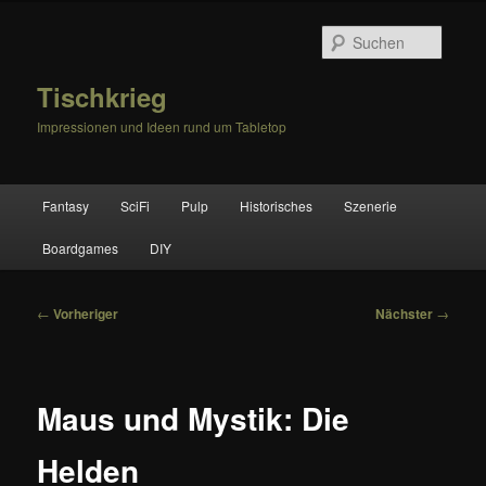
Zum
primären
Suche
Inhalt
springen
Tischkrieg
Impressionen und Ideen rund um Tabletop
Hauptmenü
Fantasy
SciFi
Pulp
Historisches
Szenerie
Boardgames
DIY
Beitragsnavigation
←
Vorheriger
Nächster
→
Maus und Mystik: Die
Helden