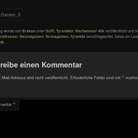
rag wurde von
Brakan
unter
SciFi
,
Tyraniden
,
Warhammer 40k
veröffentlicht und m
ralfresser
,
Neuralganten
,
Termaganten
,
Tyranids
verschlagwortet. Setze ein Les
ink
.
reibe einen Kommentar
*
-Mail-Adresse wird nicht veröffentlicht.
Erforderliche Felder sind mit
markie
*
mentar