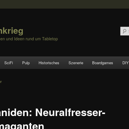
hkrieg
nen und Ideen rund um Tabletop
SciFi
Pulp
Historisches
Szenerie
Boardgames
DIY
vigation
er
aniden: Neuralfresser-
maganten