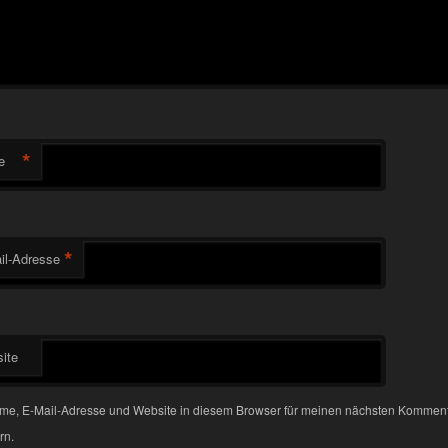
*
e
*
il-Adresse
ite
me, E-Mail-Adresse und Website in diesem Browser für meinen nächsten Kommen
rn.