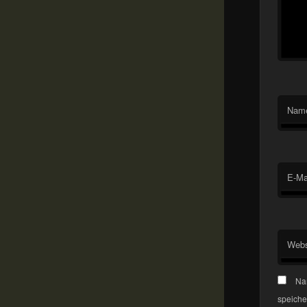
Nam
E-Ma
Webs
Na
speiche