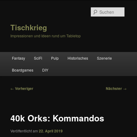
Zum
primären
Suche
Inhalt
springen
Tischkrieg
Impressionen und Ideen rund um Tabletop
Hauptmenü
Fantasy
SciFi
Pulp
Historisches
Szenerie
Boardgames
DIY
Beitragsnavigation
←
Vorheriger
Nächster
→
40k Orks: Kommandos
Veröffentlicht am
22. April 2019