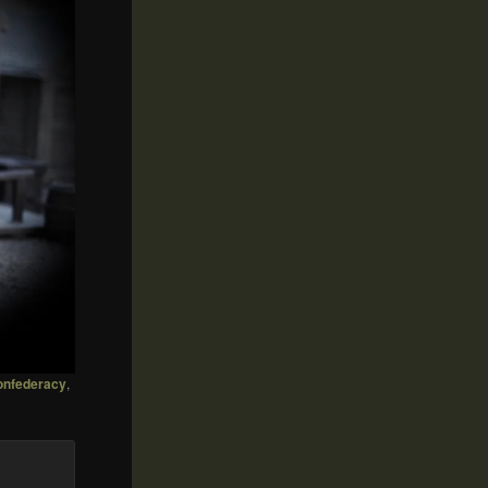
onfederacy
,