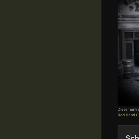
Dieser Eint
Red Hand 
Sch