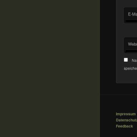
E-Ma
Webs
Na
speiche
Impressum
Datenschut
Feedback