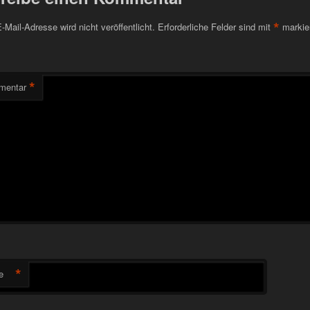
*
-Mail-Adresse wird nicht veröffentlicht.
Erforderliche Felder sind mit
markie
*
mentar
*
e