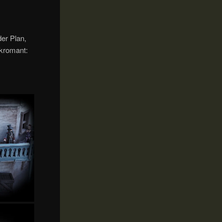
er Plan,
ekromant: