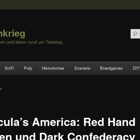
hkrieg
nen und Ideen rund um Tabletop
SciFi
Pulp
Historisches
Szenerie
Boardgames
DIY
vigation
er
cula’s America: Red Hand
en und Dark Confederacy