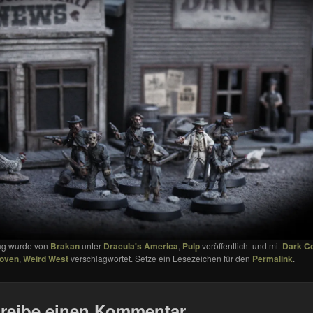
rag wurde von
Brakan
unter
Dracula's America
,
Pulp
veröffentlicht und mit
Dark C
Coven
,
Weird West
verschlagwortet. Setze ein Lesezeichen für den
Permalink
.
reibe einen Kommentar