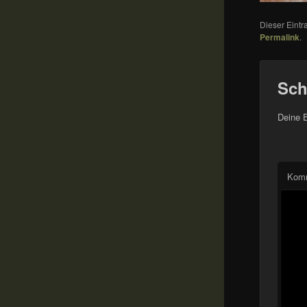
Dieser Eint
Permalink
.
Sch
Deine E
Kom