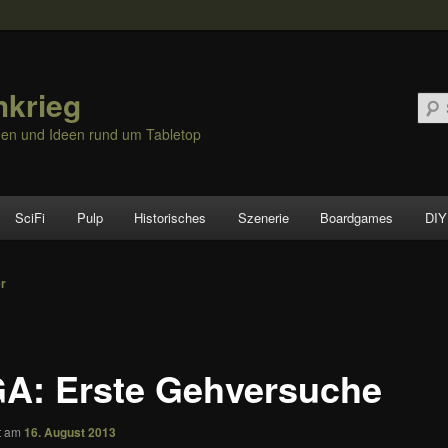
hkrieg
nen und Ideen rund um Tabletop
SciFi
Pulp
Historisches
Szenerie
Boardgames
DIY
vigation
er
A: Erste Gehversuche
ht am
16. August 2013