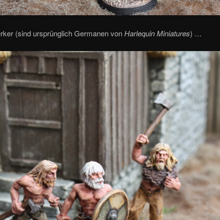
erker (sind ursprünglich Germanen von
Harlequin Miniatures
) …