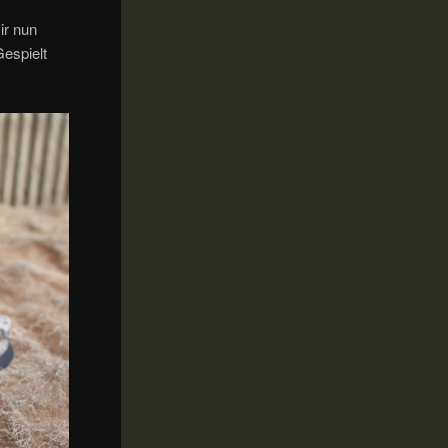
ir nun
espielt