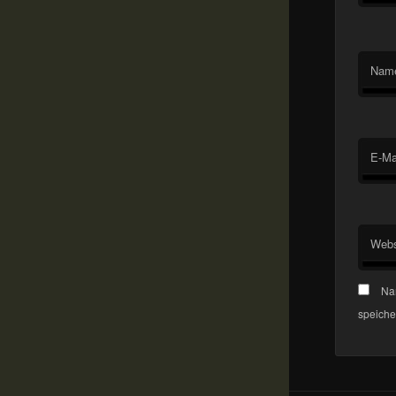
Nam
E-Ma
Webs
Na
speiche