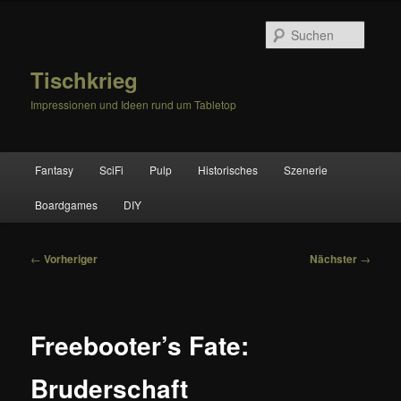
Zum
primären
Suche
Inhalt
springen
Tischkrieg
Impressionen und Ideen rund um Tabletop
Hauptmenü
Fantasy
SciFi
Pulp
Historisches
Szenerie
Boardgames
DIY
Beitragsnavigation
←
Vorheriger
Nächster
→
Freebooter’s Fate:
Bruderschaft