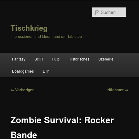
Zum
primären
Suche
Inhalt
springen
Tischkrieg
Impressionen und Ideen rund um Tabletop
Hauptmenü
Fantasy
SciFi
Pulp
Historisches
Szenerie
Boardgames
DIY
Beitragsnavigation
←
Vorheriger
Nächster
→
Zombie Survival: Rocker
Bande