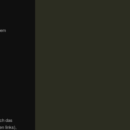
inem
ich das
n links),