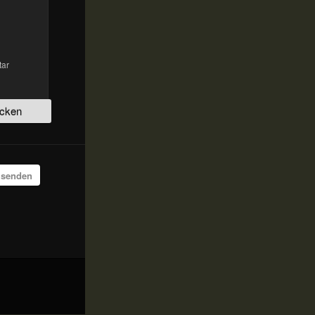
tar
 senden