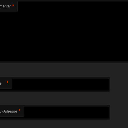
*
mentar
*
e
*
il-Adresse