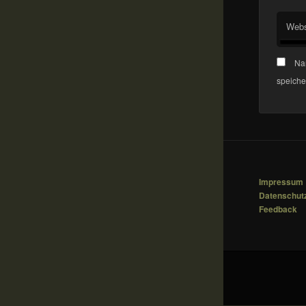
Webs
Na
speiche
Impressum
Datenschut
Feedback