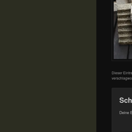
Dieser Eint
verschlagwor
Sch
Deine E