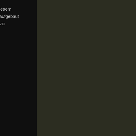
diesem
 aufgebaut
vor