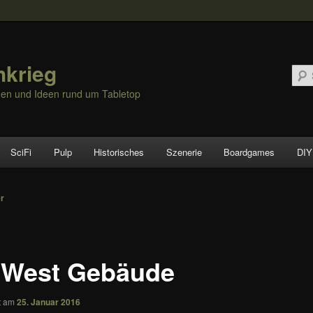
hkrieg
nen und Ideen rund um Tabletop
SciFi
Pulp
Historisches
Szenerie
Boardgames
DIY
vigation
er
 West Gebäude
ht am
25. Januar 2016