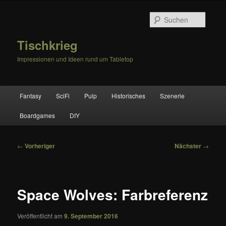
Zum
primären
Suche
Inhalt
springen
Tischkrieg
Impressionen und Ideen rund um Tabletop
Hauptmenü
Fantasy
SciFi
Pulp
Historisches
Szenerie
Boardgames
DIY
Beitragsnavigation
←
Vorheriger
Nächster
→
Space Wolves: Farbreferenz
Veröffentlicht am
9. September 2016