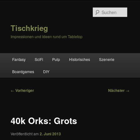
Zum
primären
Suche
Inhalt
springen
Tischkrieg
Impressionen und Ideen rund um Tabletop
Hauptmenü
Fantasy
SciFi
Pulp
Historisches
Szenerie
Boardgames
DIY
Beitragsnavigation
←
Vorheriger
Nächster
→
40k Orks: Grots
Veröffentlicht am
2. Juni 2013