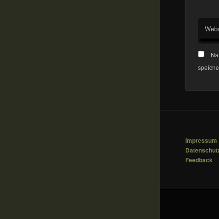
Webs
Na
speiche
Impressum
Datenschut
Feedback