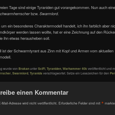
reien Tage sind einige Tyraniden gut vorangekommen. Nun auch eine
chwarmherrscher
bzw.
Swarmlord
.
 um ein besonderes Charaktermodell handelt, ich ihn farblich aber ni
dkörper werden lassen wollte, hat er eine Zeichnung auf den Rücke
die ihn etwas herausheben soll.
l ist der Schwarmtyrant aus Zinn mit Kopf und Armen vom aktuellen
modell.
rag wurde von
Brakan
unter
SciFi
,
Tyraniden
,
Warhammer 40k
veröffentlicht und m
rrscher
,
Swarmlord
,
Tyranids
verschlagwortet. Setze ein Lesezeichen für den
Per
reibe einen Kommentar
*
-Mail-Adresse wird nicht veröffentlicht.
Erforderliche Felder sind mit
markie