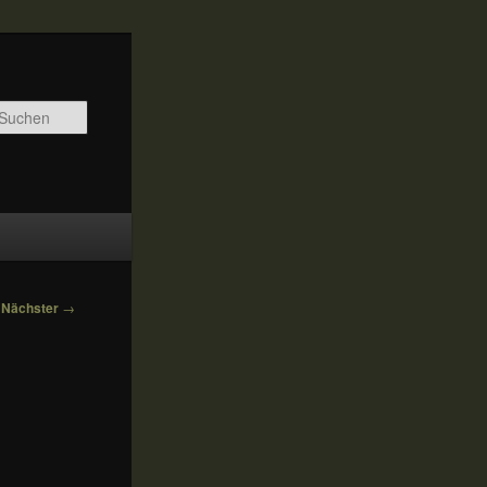
Suchen
Nächster
→
r