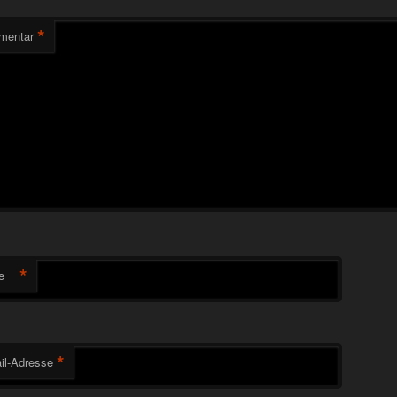
*
mentar
*
e
*
il-Adresse