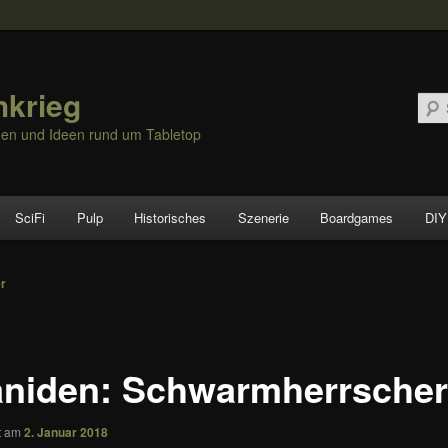
hkrieg
nen und Ideen rund um Tabletop
SciFi
Pulp
Historisches
Szenerie
Boardgames
DIY
vigation
er
aniden: Schwarmherrsche
ht am
2. Januar 2018