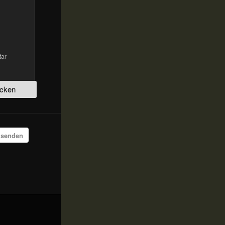
tar
 senden