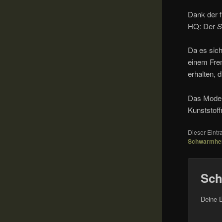
Dank der f
HQ: Der
S
Da es sich
einem Frem
erhalten, 
Das Model
Kunststoff
Dieser Eint
Schwarmhe
Sch
Deine E