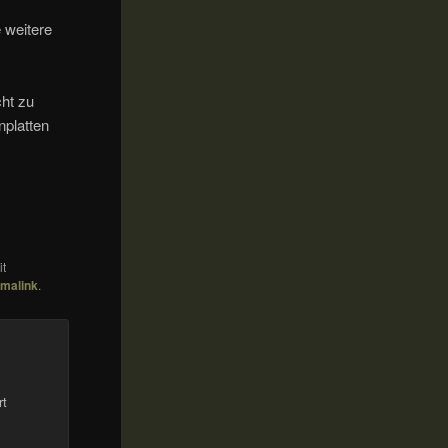
 weitere
cht zu
nplatten
it
malink
.
rt