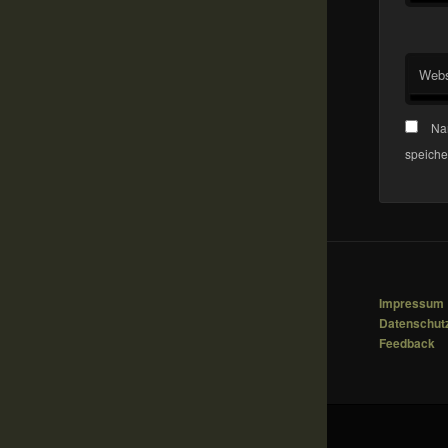
Webs
Na
speiche
Impressum
Datenschut
Feedback