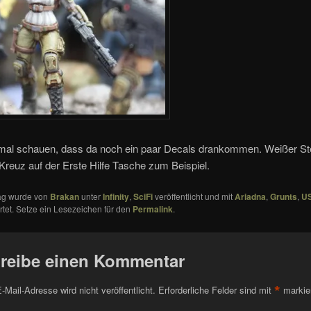
mal schauen, dass da noch ein paar Decals drankommen. Weißer S
reuz auf der Erste Hilfe Tasche zum Beispiel.
rag wurde von
Brakan
unter
Infinity
,
SciFi
veröffentlicht und mit
Ariadna
,
Grunts
,
U
tet. Setze ein Lesezeichen für den
Permalink
.
reibe einen Kommentar
*
-Mail-Adresse wird nicht veröffentlicht.
Erforderliche Felder sind mit
markie