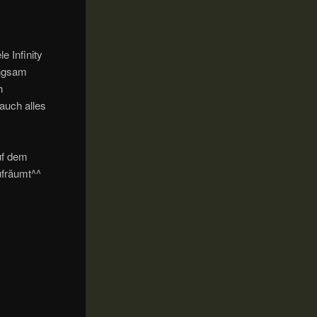
e Infinity
angsam
h
auch alles
uf dem
ufräumt^^