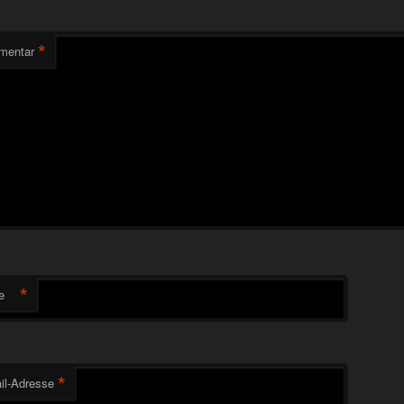
*
mentar
*
e
*
il-Adresse