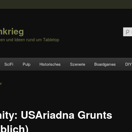
hkrieg
nen und Ideen rund um Tabletop
SciFi
Pulp
Historisches
Szenerie
Boardgames
DIY
vigation
er
inity: USAriadna Grunts
blich)