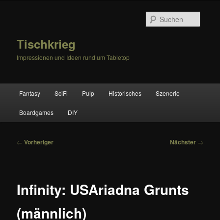
Zum
primären
Suche
Inhalt
springen
Tischkrieg
Impressionen und Ideen rund um Tabletop
Hauptmenü
Fantasy
SciFi
Pulp
Historisches
Szenerie
Boardgames
DIY
Beitragsnavigation
←
Vorheriger
Nächster
→
Infinity: USAriadna Grunts
(männlich)